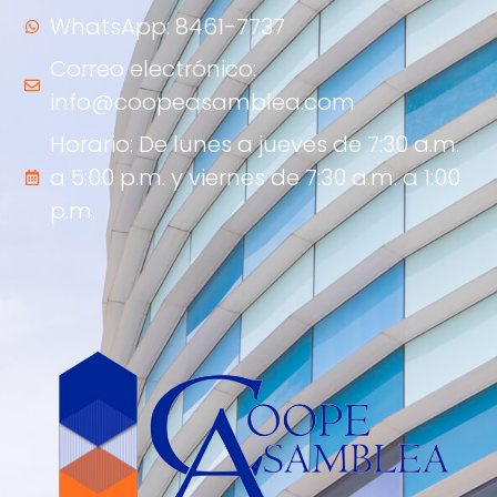
WhatsApp: 8461-7737
Correo electrónico:
info@coopeasamblea.com
Horario: De lunes a jueves de 7:30 a.m.
a 5:00 p.m. y viernes de 7:30 a.m. a 1:00
p.m.