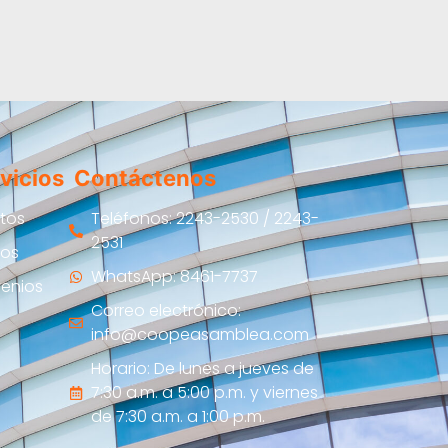
vicios
Contáctenos
itos
Teléfonos: 2243-2530 / 2243-
2531
ros
WhatsApp: 8461-7737
enios
Correo electrónico:
info@coopeasamblea.com
Horario: De lunes a jueves de
7:30 a.m. a 5:00 p.m. y viernes
de 7:30 a.m. a 1:00 p.m.