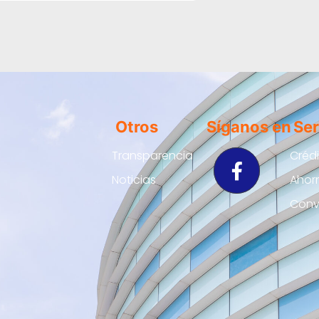
Otros
Síganos en
Ser
Transparencia
Créd
Noticias
Ahor
Conv