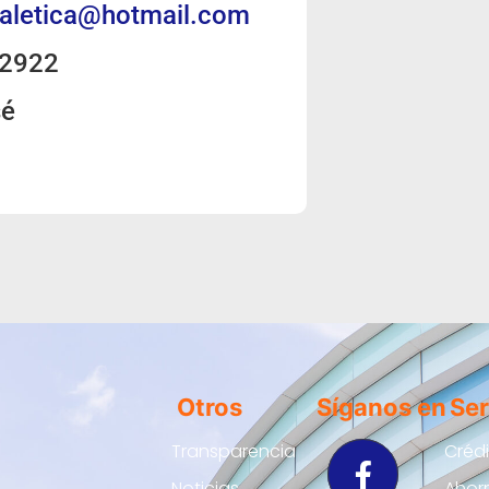
aletica@hotmail.com
-2922
sé
Otros
Síganos en
Ser
Transparencia
Créd
Noticias
Ahor