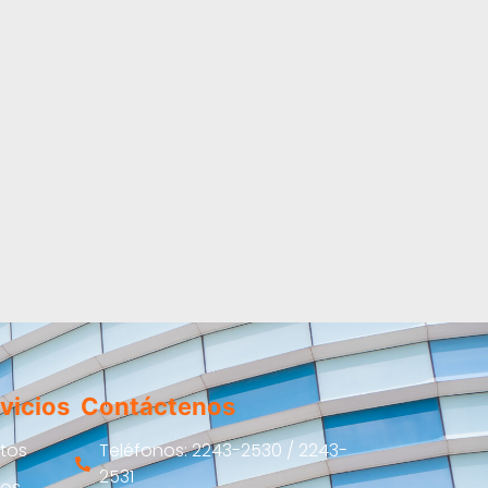
vicios
Contáctenos
itos
Teléfonos: 2243-2530 / 2243-
2531
ros