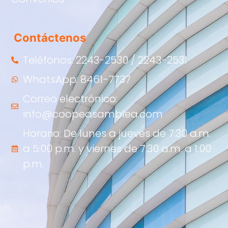
Contáctenos
Teléfonos: 2243-2530 / 2243-2531
WhatsApp: 8461-7737
Correo electrónico:
info@coopeasamblea.com
Horario: De lunes a jueves de 7:30 a.m.
a 5:00 p.m. y viernes de 7:30 a.m. a 1:00
p.m.