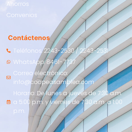
Ahorros
Convenios
Contáctenos
Teléfonos: 2243-2530 / 2243-2531
WhatsApp: 8461-7737
Correo electrónico:
info@coopeasamblea.com
Horario: De lunes a jueves de 7:30 a.m.
a 5:00 p.m. y viernes de 7:30 a.m. a 1:00
p.m.