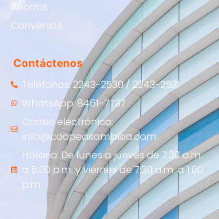
Ahorros
Convenios
Contáctenos
Teléfonos: 2243-2530 / 2243-2531
WhatsApp: 8461-7737
Correo electrónico:
info@coopeasamblea.com
Horario: De lunes a jueves de 7:30 a.m.
a 5:00 p.m. y viernes de 7:30 a.m. a 1:00
p.m.